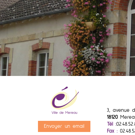
3, avenue d
18120
Merea
Tél :
02.48.52.
Envoyer un email
Fax :
02.48.5