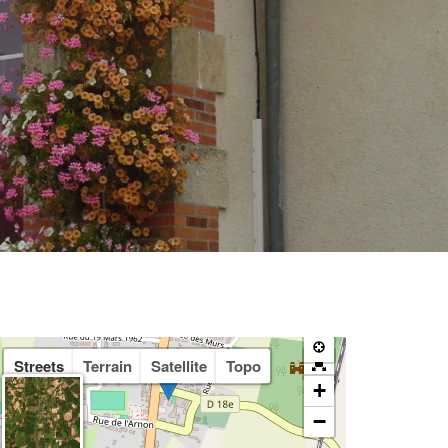
Streets
Terrain
Satellite
Topo
+
−