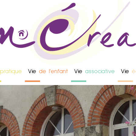
pratique
Vie
de l'enfant
Vie
associative
Vie
é