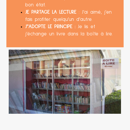
bon état.
JE PARTAGE LA LECTURE
: J’ai aimé, j’en
fais profiter quelqu’un d’autre.
J’'ADOPTE LE PRINCIPE :
Je lis et
j’échange un livre dans la boîte à lire.