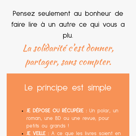
Pensez seulement au bonheur de
faire lire à un autre ce qui vous a
plu.
La solidarité c’est donner,
partager, sans compter.
Le principe est simple
JE DÉPOSE OU RÉCUPÉRE :
Un polar, un
roman, une BD ou une revue, pour
petits ou grands !
JE VEILLE :
A ce que les livres soient en