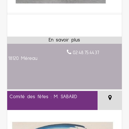
02.48.75.44.37
18120 Méreau
Comité des fêtes : M. SABARD