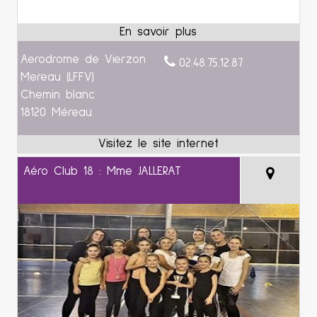
Aerodrome de Vierzon
02.48.75.12.87
Mereau (LFFV)
Chemin blanc
18120 Méreau
Aéro Club 18 : Mme JALLERAT