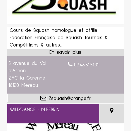
Cours de Squash homologué et affilié
Fédération Française de Squash Tournois &
Compétitions & autres...
5 avenue du Val
02.48.51.51.31
d'Arnon
ZAC la Garenne
18120 Mereau
Zsquash@orange.fr
WILD’DANCE : M.PERRIN