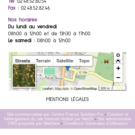
Tél :
02.48.52.80.54
Fax :
02.48.52.82.46
Nos horaires
Du lundi au vendredi
08h00 à 12h00 et de 13h30 à 17h00
Le samedi :
08h00 à 12h00
Streets
Terrain
Satellite
Topo
+
−
300 m
Leaflet
| Map data: ©
OpenStreetMap
MENTIONS LÉGALES
Site commercialisé par Centre France Solution Pro
-
Création et
hébergement du site Internet réalisé par Net15
-
Site administrable
CMS propulsé par WebSee
-
Conditions Générales d'Utilisation