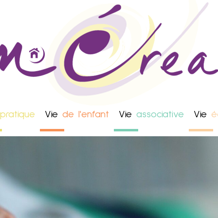
pratique
Vie
de l'enfant
Vie
associative
Vie
é