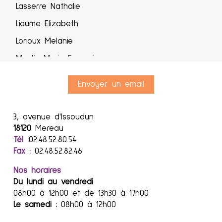
Lasserre Nathalie
Liaume Elizabeth
Lorioux Melanie
Martin Marie-Françoise
Merlet Laura
Envoyer un email
Morisse Nathalie
Petiot Céline
3, avenue d'Issoudun
Pilorge Céline
18120
Mereau
Tél :
02.48.52.80.54
Pinault Emilie
Fax :
02.48.52.82.46
Poton Sabrina
Nos horaires
Raymond Corinne
Du lundi au vendredi
08h00 à 12h00 et de 13h30 à 17h00
Reuillon Christelle
Le samedi :
08h00 à 12h00
Tardy Laetitia