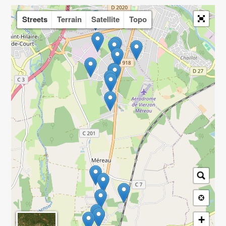
Streets
Terrain
Satellite
Topo
+