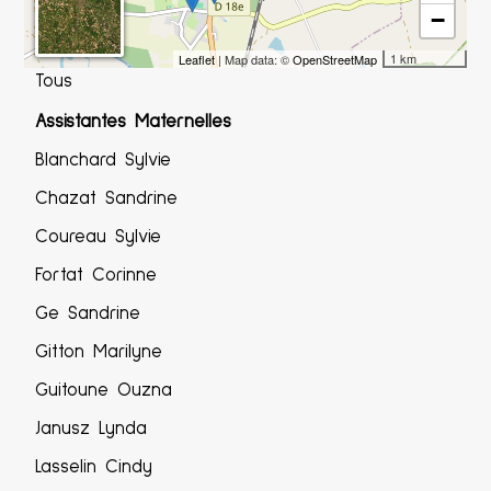
−
1 km
Leaflet
| Map data: ©
OpenStreetMap
Tous
Assistantes Maternelles
Blanchard Sylvie
Chazat Sandrine
Coureau Sylvie
Fortat Corinne
Ge Sandrine
Gitton Marilyne
Guitoune Ouzna
Janusz Lynda
Lasselin Cindy