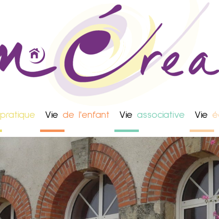
pratique
Vie
de l'enfant
Vie
associative
Vie
é