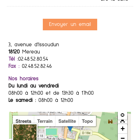
Envoyer un email
3, avenue d'Issoudun
18120
Mereau
Tél :
02.48.52.80.54
Fax :
02.48.52.82.46
Nos horaires
Du lundi au vendredi
08h00 à 12h00 et de 13h30 à 17h00
Le samedi :
08h00 à 12h00
Streets
Terrain
Satellite
Topo
+
−